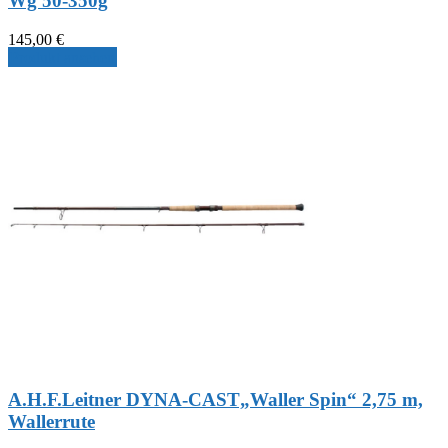
Wg 50-350g
145,00
€
Produkt ansehen
A.H.F.Leitner DYNA-CAST„Waller Spin“ 2,75 m,
Wallerrute