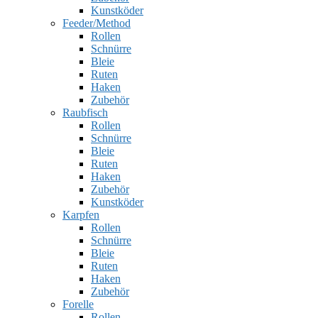
Kunstköder
Feeder/Method
Rollen
Schnürre
Bleie
Ruten
Haken
Zubehör
Raubfisch
Rollen
Schnürre
Bleie
Ruten
Haken
Zubehör
Kunstköder
Karpfen
Rollen
Schnürre
Bleie
Ruten
Haken
Zubehör
Forelle
Rollen