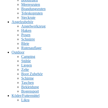
Bootsruten
Meeresruten
Brandungsruten
Teleskopruten
Steckrute
Angelzubehör
Angelwerkzeug
Haken
Posen
Schnürre
Bleie
Rutenauflage
Outdoor
Camping
Stühle
Liegen
Zelte
Boot Zubehör
Schirme
Taschen
Bekleidung
Bogensport
Köder/Futtermittel
Likra