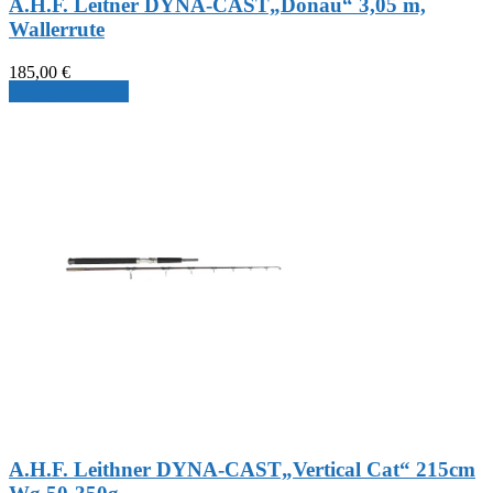
A.H.F. Leitner DYNA-CAST„Donau“ 3,05 m,
Wallerrute
185,00
€
Produkt ansehen
A.H.F. Leithner DYNA-CAST„Vertical Cat“ 215cm