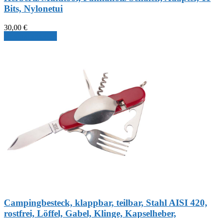
Bits, Nylonetui
30,00
€
Produkt ansehen
Campingbesteck, klappbar, teilbar, Stahl AISI 420,
rostfrei, Löffel, Gabel, Klinge, Kapselheber,