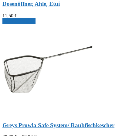
Dosenöffner, Ahle, Etui
11,50
€
Produkt ansehen
Greys Prowla Safe System/ Raubfischkescher