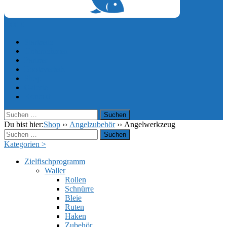
0,00
€
Startseite
Unternehmen
Partner
Bootsverleih
Shop
Galerie
Kontakt
Suchen
nach:
Du bist hier:
Shop
››
Angelzubehör
››
Angelwerkzeug
Suchen
nach:
Kategorien >
Zielfischprogramm
Waller
Rollen
Schnürre
Bleie
Ruten
Haken
Zubehör