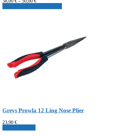
Preisspanne:
38,00
€
–
50,00
€
38,00 €
Produkt ansehen & auswählen
bis
50,00 €
Greys Prowla 12 Ling Nose Plier
23,90
€
Produkt ansehen