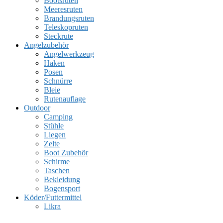
Bootsruten
Meeresruten
Brandungsruten
Teleskopruten
Steckrute
Angelzubehör
Angelwerkzeug
Haken
Posen
Schnürre
Bleie
Rutenauflage
Outdoor
Camping
Stühle
Liegen
Zelte
Boot Zubehör
Schirme
Taschen
Bekleidung
Bogensport
Köder/Futtermittel
Likra