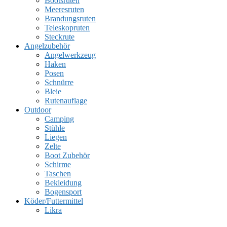
Bootsruten
Meeresruten
Brandungsruten
Teleskopruten
Steckrute
Angelzubehör
Angelwerkzeug
Haken
Posen
Schnürre
Bleie
Rutenauflage
Outdoor
Camping
Stühle
Liegen
Zelte
Boot Zubehör
Schirme
Taschen
Bekleidung
Bogensport
Köder/Futtermittel
Likra