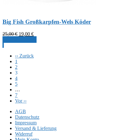
Big Fish Großkarpfen-Wels Köder
Ursprünglicher
Aktueller
25,00
€
19,00
€
Preis
Preis
Produkt ansehen
war:
ist:
25,00 €
19,00 €.
‹‹ Zurück
1
2
3
4
5
…
7
Vor ››
AGB
Datenschutz
Impressum
Versand & Lieferung
Widerruf
Mein Konto