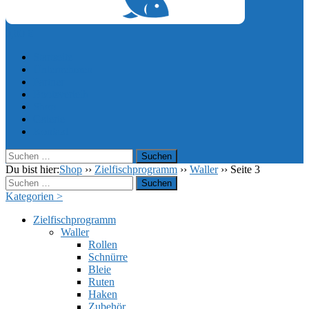
0,00
€
Startseite
Unternehmen
Partner
Bootsverleih
Shop
Galerie
Kontakt
Suchen
nach:
Du bist hier:
Shop
››
Zielfischprogramm
››
Waller
››
Seite 3
Suchen
nach:
Kategorien >
Zielfischprogramm
Waller
Rollen
Schnürre
Bleie
Ruten
Haken
Zubehör