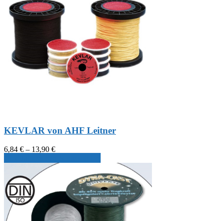
KEVLAR von AHF Leitner
Preisspanne:
6,84
€
–
13,90
€
6,84 €
Produkt ansehen & auswählen
bis
13,90 €