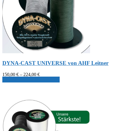
DYNA-CAST UNIVERSE von AHF Leitner
Preisspanne:
150,00
€
–
224,00
€
150,00 €
Produkt ansehen & auswählen
bis
224,00 €