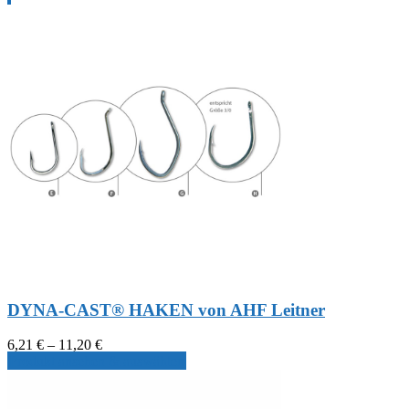
DYNA-CAST® HAKEN von AHF Leitner
Preisspanne:
6,21
€
–
11,20
€
6,21 €
Produkt ansehen & auswählen
bis
11,20 €