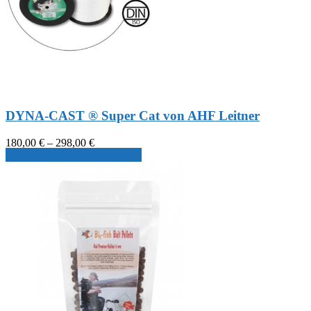
DYNA-CAST ® Super Cat von AHF Leitner
Preisspanne:
180,00
€
–
298,00
€
180,00 €
Produkt ansehen & auswählen
bis
298,00 €