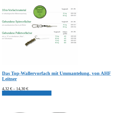
Das Top-Wallervorfach mit Ummantelung. von AHF
Leitner
Preisspanne:
4,32
€
–
14,30
€
4,32 €
Produkt ansehen & auswählen
bis
14,30 €