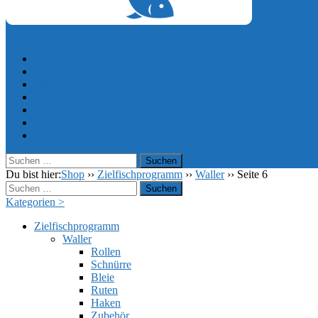
0,00
€
Startseite
Unternehmen
Partner
Bootsverleih
Shop
Galerie
Kontakt
Suchen
nach:
Du bist hier:
Shop
››
Zielfischprogramm
››
Waller
››
Seite 6
Suchen
nach:
Kategorien >
Zielfischprogramm
Waller
Rollen
Schnürre
Bleie
Ruten
Haken
Zubehör