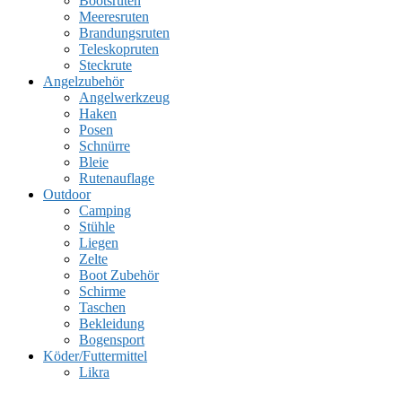
Bootsruten
Meeresruten
Brandungsruten
Teleskopruten
Steckrute
Angelzubehör
Angelwerkzeug
Haken
Posen
Schnürre
Bleie
Rutenauflage
Outdoor
Camping
Stühle
Liegen
Zelte
Boot Zubehör
Schirme
Taschen
Bekleidung
Bogensport
Köder/Futtermittel
Likra