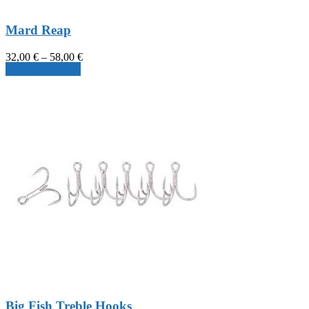
Mard Reap
Preisspanne:
32,00
€
–
58,00
€
32,00 €
Produkt ansehen
bis
58,00 €
Big Fish Treble Hooks