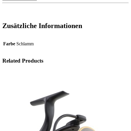
CARP
Fixed-
D
(Distance)
Lead
Zusätzliche Informationen
Clip
Set
Menge
Farbe
Schlamm
Related Products