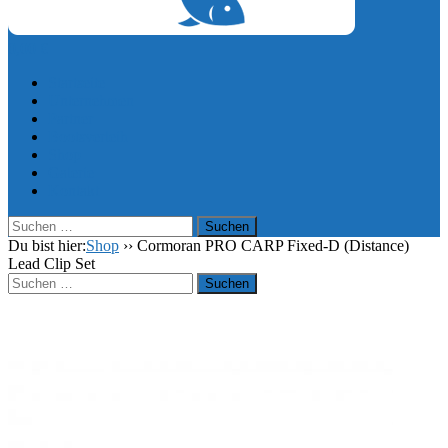
0,00
€
Startseite
Unternehmen
Partner
Bootsverleih
Shop
Galerie
Kontakt
Suchen
nach:
Du bist hier:
Shop
››
Cormoran PRO CARP Fixed-D (Distance)
Lead Clip Set
Suchen
nach: