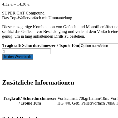
Preisspanne:
4,32
€
–
14,30
€
4,32 €
SUPER CAT Compound
bis
Das Top-Wallervorfach mit Ummantelung.
14,30 €
Diese einzigartige Kombination von Geflecht und Monofil eröffnet n
schützt das Geflecht vor Beschädigung und verleiht dem Vorfach ein
genug, um in lang anhaltenden Drills zu bestehen.
Tragkraft/ Schurdurchmesser / 1spule 10m
Das
Top-
In den Warenkorb
Wallervorfach
mit
Ummantelung.
von
AHF
Zusätzliche Informationen
Leitner
Menge
Tragkraft/ Schurdurchmesser
Vorfachmat. 70kg/1,2mm/10m, Vorfa
/ 1spule 10m
HG 4/0, Geb. Pelletsvorfach 70kg/ 