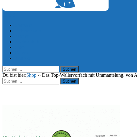
0,00
€
Startseite
Unternehmen
Partner
Bootsverleih
Shop
Galerie
Kontakt
Suchen
nach:
Du bist hier:
Shop
››
Das Top-Wallervorfach mit Ummantelung. von 
Suchen
nach: