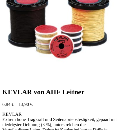
KEVLAR von AHF Leitner
Preisspanne:
6,84
€
–
13,90
€
6,84 €
KEVLAR
bis
Extrem hohe Tragkraft und Seitenabriebsfestigkeit, gepaart mit
13,90 €
niedrigster Dehnung (3 %), unterstreichen die
Vorteile dieser Leine. Daher ist Kevlar bei harten Drills in