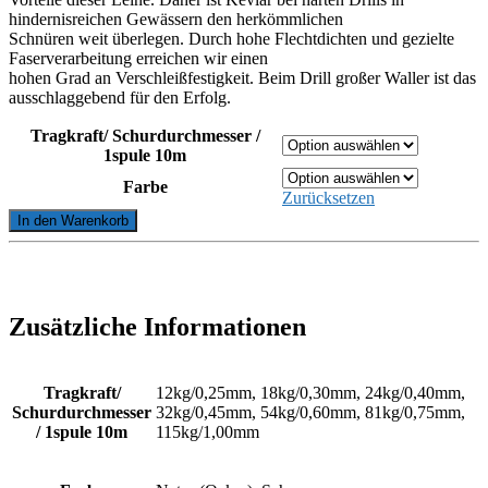
hindernisreichen Gewässern den herkömmlichen
Schnüren weit überlegen. Durch hohe Flechtdichten und gezielte
Faserverarbeitung erreichen wir einen
hohen Grad an Verschleißfestigkeit. Beim Drill großer Waller ist das
ausschlaggebend für den Erfolg.
Tragkraft/ Schurdurchmesser /
1spule 10m
Farbe
Zurücksetzen
KEVLAR
In den Warenkorb
von
AHF
Leitner
Menge
Zusätzliche Informationen
Tragkraft/
12kg/0,25mm, 18kg/0,30mm, 24kg/0,40mm,
Schurdurchmesser
32kg/0,45mm, 54kg/0,60mm, 81kg/0,75mm,
/ 1spule 10m
115kg/1,00mm