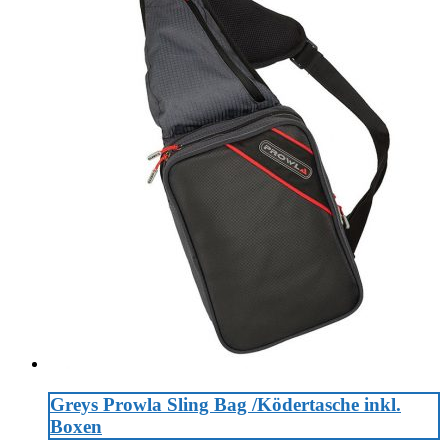
Greys Prowla Sling Bag /Ködertasche inkl.
Boxen