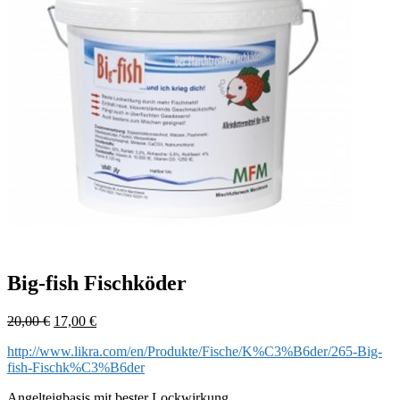
Big-fish Fischköder
Ursprünglicher
Aktueller
20,00
€
17,00
€
Preis
Preis
http://www.likra.com/en/Produkte/Fische/K%C3%B6der/265-Big-
war:
ist:
fish-Fischk%C3%B6der
20,00 €
17,00 €.
Angelteigbasis mit bester Lockwirkung