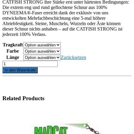
CATFISH
STRONG
ihre Stärke erst unter härtesten Bedingungen:
Die extrem eng und rund geflochtene Schnur aus 100%
DYNEEMA®-Faser erreicht dank der exklusiv von uns
entwickelten Mehrfachbeschichtung eine 5-mal höhere
Abriebfestigkeit. Steine, Muscheln, Wurzeln oder Äste können
dieser Schnur nichts anhaben – auf die
CATFISH
STRONG
ist
jederzeit 100% Verlass.
Tragkraft
Farbe
Länge
Zurücksetzen
Climax
CULT
In den Warenkorb
Catfish
Strong
weiss
Menge
Related Products