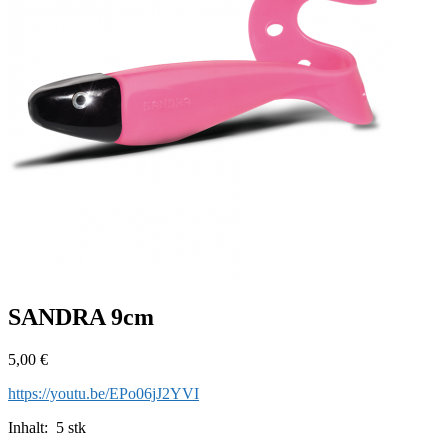
SANDRA 9cm
5,00
€
https://youtu.be/EPo06jJ2YVI
Inhalt: 5 stk