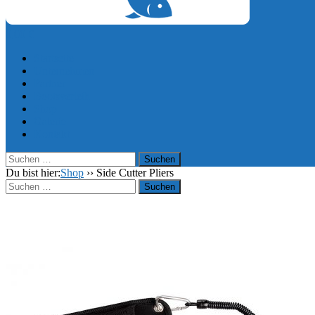
0,00
€
Startseite
Unternehmen
Partner
Bootsverleih
Shop
Galerie
Kontakt
Suchen
nach:
Du bist hier:
Shop
››
Side Cutter Pliers
Suchen
nach: